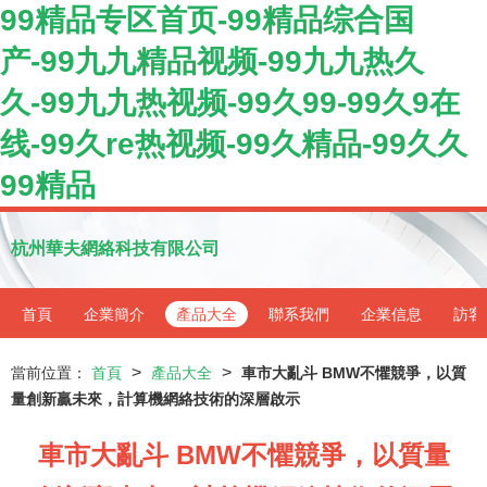
99精品专区首页-99精品综合国
产-99九九精品视频-99九九热久
久-99九九热视频-99久99-99久9在
线-99久re热视频-99久精品-99久久
99精品
杭州華夫網絡科技有限公司
首頁
企業簡介
產品大全
聯系我們
企業信息
訪客
>
>
當前位置：
首頁
產品大全
車市大亂斗 BMW不懼競爭，以質
量創新贏未來，計算機網絡技術的深層啟示
車市大亂斗 BMW不懼競爭，以質量